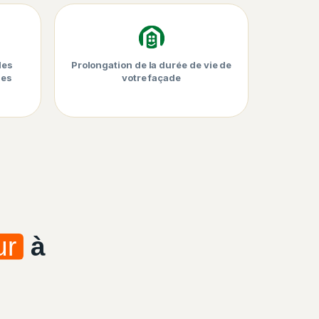
les
Prolongation de la durée de vie de
les
votre façade
ur
à