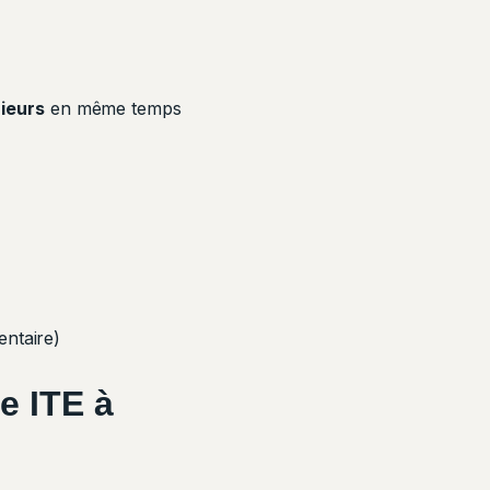
rieurs
en même temps
entaire)
e ITE à