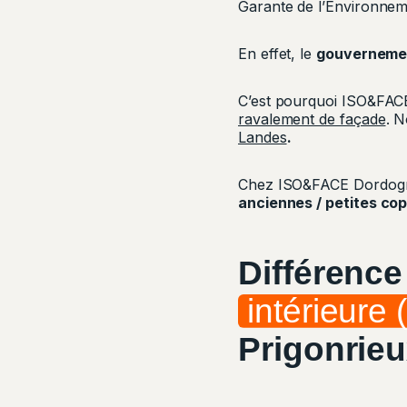
Garante de l’Environnem
En effet, le
gouverneme
C’est pourquoi ISO&FACE a
ravalement de façade
. 
Landes
.
Chez ISO&FACE Dordogne,
anciennes / petites cop
Différence
intérieure (
Prigonrie