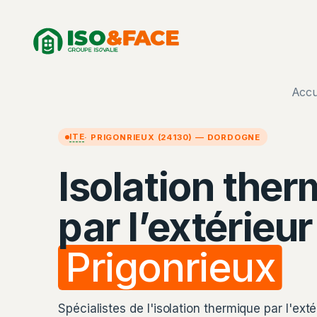
Aller
Panneau de gestion des cookies
au
contenu
Accu
ITE
· PRIGONRIEUX (24130) — DORDOGNE
Isolation the
par l’extérieur
Prigonrieux
Spécialistes de l'isolation thermique par l'exté