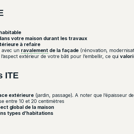
E
habitable
dans votre
maison durant les travaux
térieure à refaire
r avec un
ravalement
de la façade
(rénovation, modernisati
 l’aspect extérieur de votre bâti pour l’embellir, ce qui
valor
s
ITE
ace extérieure
(jardin, passage). A noter que l’épaisseur de 
e entre 10 et 20 centimètres
pect global de la maison
ins types d’habitations
I