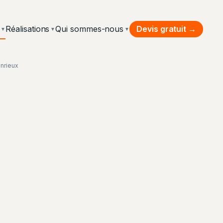
Devis gratuit →
Réalisations
Qui sommes-nous
▼
▼
▼
onrieux
 thermique par l'extérieur