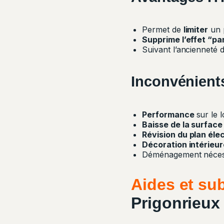
Permet de
limiter
un 
Supprime l’effet “par
Suivant l’ancienneté 
Inconvénient
Performance
sur le 
Baisse de la surface
R
évision du plan éle
Décoration intérieur
Déménagement néces
Aides et su
Prigonrieux