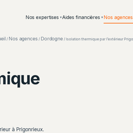
Nos expertises
Aides financières
Nos agences
▼
▼
eil
Nos agences
Dordogne
/
/
/ Isolation thermique par l’extérieur Prig
rmique
Chantier ISO&FACE — Isolation
rieur à Prigonrieux.