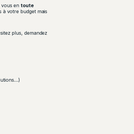
c vous en
toute
s à votre budget mais
ésitez plus, demandez
olutions…)